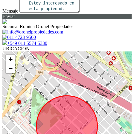
Mensaje
Enviar
Sucursal Romina Oronel Propiedades
info@oronelpropiedades.com
011 4723-9500
+549 011 5574-5330
UBICACIÓN
+
−