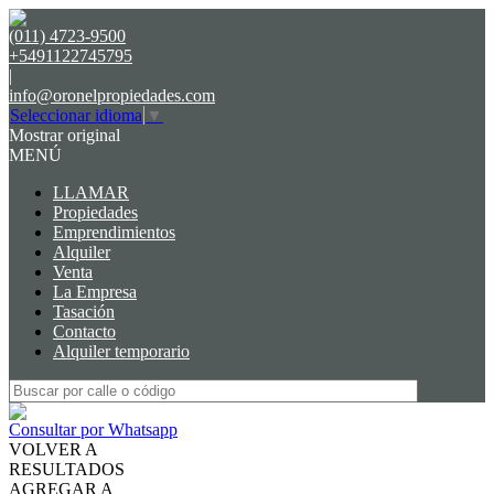
(011) 4723-9500
+5491122745795
|
info@oronelpropiedades.com
Seleccionar idioma
▼
Mostrar original
MENÚ
LLAMAR
Propiedades
Emprendimientos
Alquiler
Venta
La Empresa
Tasación
Contacto
Alquiler temporario
Consultar por Whatsapp
VOLVER A
RESULTADOS
AGREGAR A