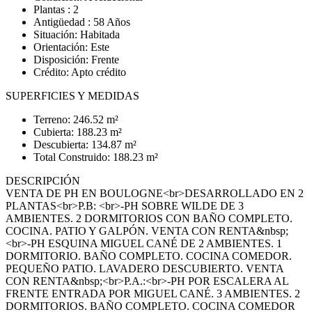
Plantas : 2
Antigüedad : 58 Años
Situación: Habitada
Orientación: Este
Disposición: Frente
Crédito: Apto crédito
SUPERFICIES Y MEDIDAS
Terreno: 246.52 m²
Cubierta: 188.23 m²
Descubierta: 134.87 m²
Total Construido: 188.23 m²
DESCRIPCIÓN
VENTA DE PH EN BOULOGNE<br>DESARROLLADO EN 2
PLANTAS<br>P.B: <br>-PH SOBRE WILDE DE 3
AMBIENTES. 2 DORMITORIOS CON BAÑO COMPLETO.
COCINA. PATIO Y GALPÓN. VENTA CON RENTA&nbsp;
<br>-PH ESQUINA MIGUEL CANÉ DE 2 AMBIENTES. 1
DORMITORIO. BAÑO COMPLETO. COCINA COMEDOR.
PEQUEÑO PATIO. LAVADERO DESCUBIERTO. VENTA
CON RENTA&nbsp;<br>P.A.:<br>-PH POR ESCALERA AL
FRENTE ENTRADA POR MIGUEL CANÉ. 3 AMBIENTES. 2
DORMITORIOS. BAÑO COMPLETO. COCINA COMEDOR