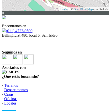
Leaflet
| ©
OpenStreetMap
contributors
0
Encontranos en
(011) 4723-9500
Billinghurst 480, local 6, San Isidro.
Seguinos en
Asociados con
¿Qué estás buscando?
·
Terrenos
·
Departamentos
·
Casas
·
Oficinas
·
Locales