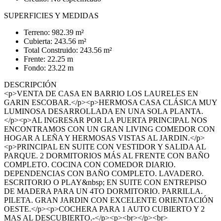
SUPERFICIES Y MEDIDAS
Terreno: 982.39 m²
Cubierta: 243.56 m²
Total Construido: 243.56 m²
Frente: 22.25 m
Fondo: 23.22 m
DESCRIPCIÓN
<p>VENTA DE CASA EN BARRIO LOS LAURELES EN
GARIN ESCOBAR.</p><p>HERMOSA CASA CLÁSICA MUY
LUMINOSA DESARROLLADA EN UNA SOLA PLANTA.
</p><p>AL INGRESAR POR LA PUERTA PRINCIPAL NOS
ENCONTRAMOS CON UN GRAN LIVING COMEDOR CON
HOGAR A LEÑA Y HERMOSAS VISTAS AL JARDIN.</p>
<p>PRINCIPAL EN SUITE CON VESTIDOR Y SALIDA AL
PARQUE. 2 DORMITORIOS MÁS AL FRENTE CON BAÑO
COMPLETO. COCINA CON COMEDOR DIARIO.
DEPENDENCIAS CON BAÑO COMPLETO. LAVADERO.
ESCRITORIO O PLAY&nbsp; EN SUITE CON ENTREPISO
DE MADERA PARA UN 4TO DORMITORIO. PARRILLA.
PILETA. GRAN JARDIN CON EXCELENTE ORIENTACIÓN
OESTE.</p><p>COCHERA PARA 1 AUTO CUBIERTO Y 2
MAS AL DESCUBIERTO.-</p><p><br></p><br>