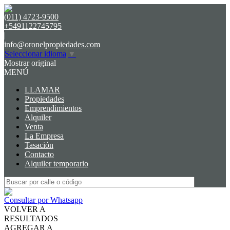
(011) 4723-9500
+5491122745795
|
info@oronelpropiedades.com
Seleccionar idioma
▼
Mostrar original
MENÚ
LLAMAR
Propiedades
Emprendimientos
Alquiler
Venta
La Empresa
Tasación
Contacto
Alquiler temporario
Consultar por Whatsapp
VOLVER A
RESULTADOS
AGREGAR A