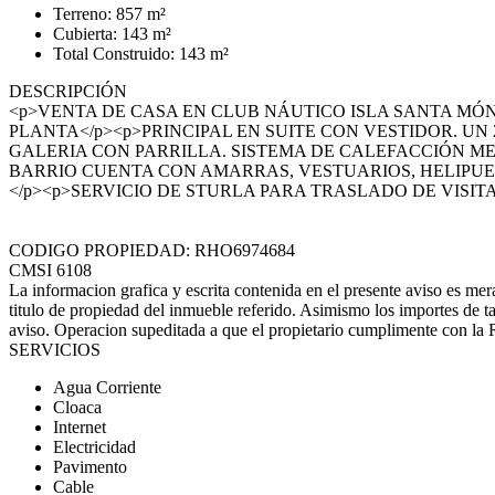
Terreno: 857 m²
Cubierta: 143 m²
Total Construido: 143 m²
DESCRIPCIÓN
<p>VENTA DE CASA EN CLUB NÁUTICO ISLA SANTA MÓ
PLANTA</p><p>PRINCIPAL EN SUITE CON VESTIDOR. 
GALERIA CON PARRILLA. SISTEMA DE CALEFACCIÓN MED
BARRIO CUENTA CON AMARRAS, VESTUARIOS, HELIPUER
</p><p>SERVICIO DE STURLA PARA TRASLADO DE VISITA
CODIGO PROPIEDAD: RHO6974684
CMSI 6108
La informacion grafica y escrita contenida en el presente aviso es mer
titulo de propiedad del inmueble referido. Asimismo los importes de ta
aviso. Operacion supeditada a que el propietario cumplimente con l
SERVICIOS
Agua Corriente
Cloaca
Internet
Electricidad
Pavimento
Cable