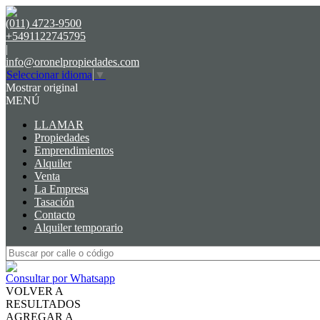
(011) 4723-9500
+5491122745795
|
info@oronelpropiedades.com
Seleccionar idioma
▼
Mostrar original
MENÚ
LLAMAR
Propiedades
Emprendimientos
Alquiler
Venta
La Empresa
Tasación
Contacto
Alquiler temporario
Consultar por Whatsapp
VOLVER A
RESULTADOS
AGREGAR A