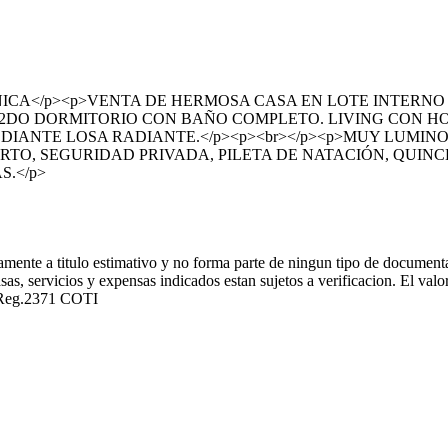
NICA</p><p>VENTA DE HERMOSA CASA EN LOTE INTERNO
UN 2DO DORMITORIO CON BAÑO COMPLETO. LIVING CON 
IANTE LOSA RADIANTE.</p><p><br></p><p>MUY LUMINOS
TO, SEGURIDAD PRIVADA, PILETA DE NATACIÓN, QUINCH
S.</p>
amente a titulo estimativo y no forma parte de ningun tipo de documenta
sas, servicios y expensas indicados estan sujetos a verificacion. El val
a Reg.2371 COTI